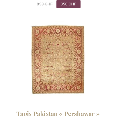
850 CHF
350 CHF
Tapis Pakistan « Pershawar »