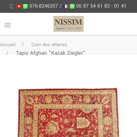
076-8246357 /
06 87 54 61 83 - 01 41
71 38 90
Accueil
Coin des affaires
Tapis Afghan "Kazak Ziegler"